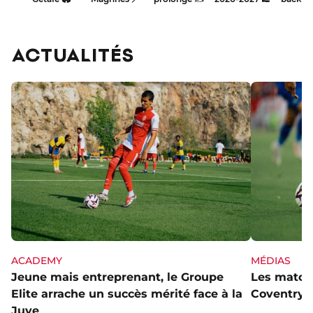
images
ACTUALITÉS
ACADEMY
MÉDIAS
Jeune mais entreprenant, le Groupe
Les matchs
Elite arrache un succès mérité face à la
Coventry s
Juve