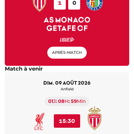
1
0
AS MONACO
GETAFE CF
APRÈS-MATCH
Match à venir
dim. 09 août 2026
Anfield
01
J
08
H
59
Min
15:30