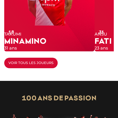
Numéro
Numéro
18
31
TAKUMI
ANSU
MINAMINO
FATI
31 ans
23 ans
VOIR TOUS LES JOUEURS
100 ANS DE PASSION