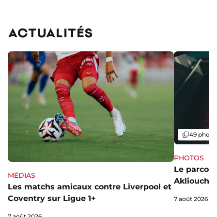
images
ACTUALITÉS
Galerie
49 photo
PHOTOS
Le parcou
MÉDIAS
Akliouche
Les matchs amicaux contre Liverpool et
Coventry sur Ligue 1+
7 août 2026
7 août 2026