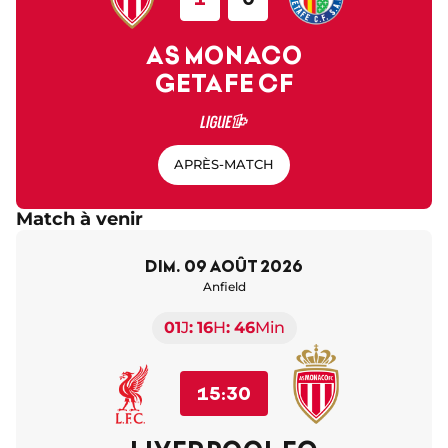
AS MONACO
GETAFE CF
APRÈS-MATCH
Match à venir
dim. 09 août 2026
Anfield
01
J
16
H
46
Min
15:30