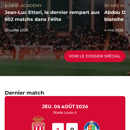
50 ANS ACADEMY
50 ANS AC
Jean-Luc Ettori, le dernier rempart aux
Abdou Dial
602 matchs dans l'élite
blanche au
29 juillet 2026
4 mai 2026
VOIR LE DOSSIER SPÉCIAL
Dernier match
jeu. 06 août 2026
Stade Louis-II
1
0