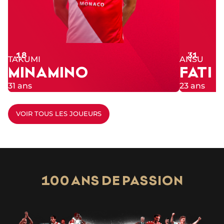
Numéro
Numéro
18
31
TAKUMI
ANSU
MINAMINO
FATI
31 ans
23 ans
VOIR TOUS LES JOUEURS
100 ANS DE PASSION