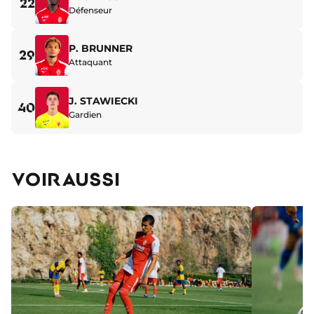
22
Défenseur
P. BRUNNER
29
Attaquant
J. STAWIECKI
40
Gardien
VOIR AUSSI