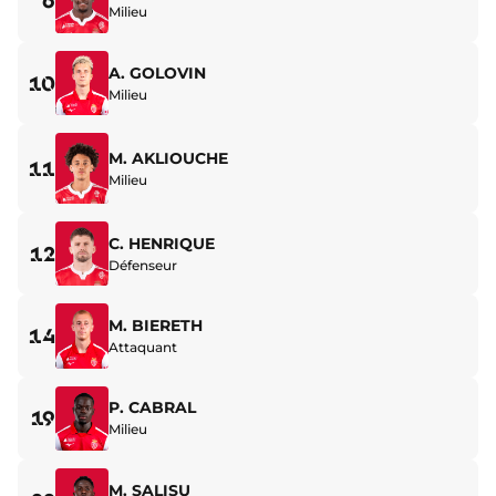
6
Milieu
A. GOLOVIN
10
Milieu
M. AKLIOUCHE
11
Milieu
C. HENRIQUE
12
Défenseur
M. BIERETH
14
Attaquant
P. CABRAL
19
Milieu
M. SALISU