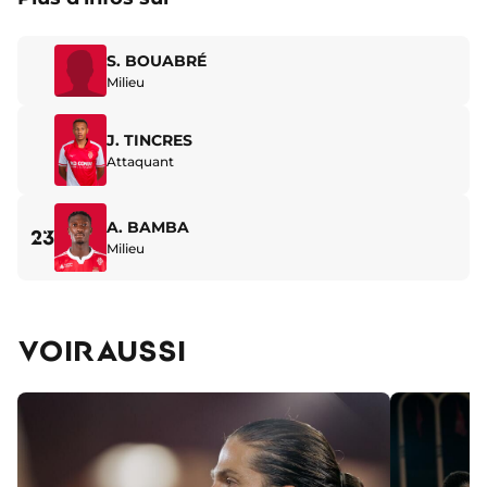
S. BOUABRÉ
Milieu
J. TINCRES
Attaquant
A. BAMBA
23
Milieu
VOIR AUSSI