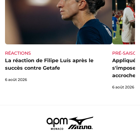
RÉACTIONS
PRÉ-SAISON
La réaction de Filipe Luís après le
Appliqué e
succès contre Getafe
s'impose f
accrocheu
6 août 2026
6 août 2026