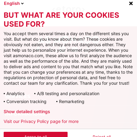
English
BUT WHAT ARE YOUR COOKIES
USED FOR?
You accept them several times a day on the different sites you
visit. But what do you know about them? These cookies are
obviously not eaten, and they are not dangerous either. They
just help us to personalize your internet experience. When you
Facebook
X
Instagram
Youtube
TikTok
Twitch
visit asmonaco.com, these allow us to first analyze the audience
as well as the performance of the site. And they are mainly used
to deliver ads and content to you that match what you like. Note
that you can change your preferences at any time, thanks to the
regulations on protection of personal data, and feel free to
AS MONACO
contact our team for any clarification. Thank you for your trust!
Analytics
A/B testing and personalization
SERVICES
Conversion tracking
Remarketing
Show detailed settings
INFORMATIONS
Visit our Privacy Policy page for more
Télécharger l'AS Monaco App
Agree to all
Reject all