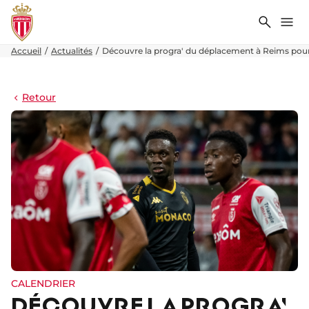
Recher
Me
Accueil
Actualités
Découvre la progra' du déplacement à Reims pour 
Retour
CALENDRIER
DÉCOUVRE LA PROGRA'