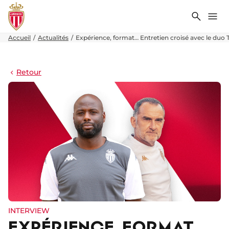
Recher
Me
Accueil
Actualités
Expérience, format… Entretien croisé avec le duo T
Retour
INTERVIEW
EXPÉRIENCE, FORMAT…