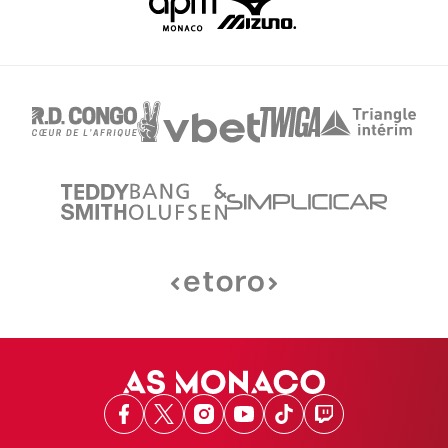
Facebook
X
Instagram
Youtube
TikTok
Twitch