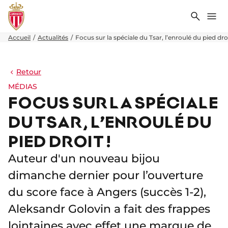
Recher
Me
Accueil
Actualités
Focus sur la spéciale du Tsar, l’enroulé du pied droi
Retour
MÉDIAS
FOCUS SUR LA SPÉCIALE
DU TSAR, L’ENROULÉ DU
PIED DROIT !
Auteur d'un nouveau bijou
dimanche dernier pour l’ouverture
du score face à Angers (succès 1-2),
Aleksandr Golovin a fait des frappes
lointaines avec effet une marque de