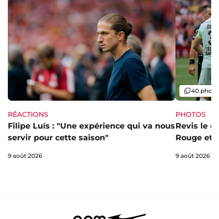
Galerie
40 photo
RÉACTIONS
PHOTOS
Filipe Luís : "Une expérience qui va nous
Revis le d
servir pour cette saison"
Rouge et B
9 août 2026
9 août 2026