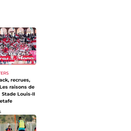
TERS
ck, recrues,
Les raisons de
 Stade Louis-II
etafe
6