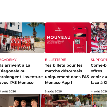
ACADEMY
SUPPOR
BILLETTERIE
Ils arrivent à La
Come-ba
Tes billets pour les
Diagonale ou
offres… 
matchs désormais
prolongent l'aventure
venir au
uniquement dans l’AS
avec l’AS Monaco
face à G
Monaco App !
5 août 2026
4 août 202
5 août 2026