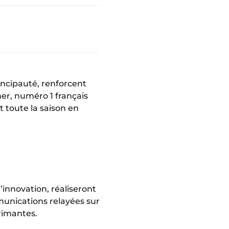
incipauté, renforcent
ner, numéro 1 français
 toute la saison en
innovation, réaliseront
unications relayées sur
rimantes.