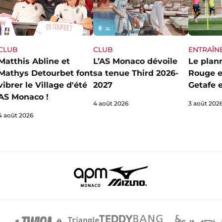
CLUB
ENTRAÎN
CLUB
L’AS Monaco dévoile
Le plan
Matthis Abline et
sa tenue Third 2026-
Rouge e
Mathys Detourbet font
2027
Getafe e
vibrer le Village d'été
AS Monaco !
4 août 2026
3 août 202
4 août 2026