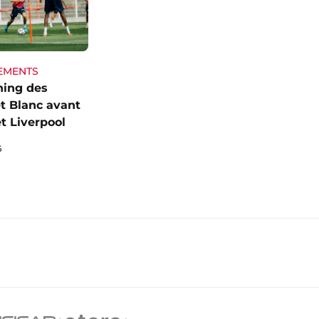
EMENTS
ning des
t Blanc avant
t Liverpool
6