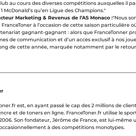
lub au cours des diverses compétitions auxquelles il par
ue 1 McDonald’s qu’en Ligue des Champions."
ecteur Marketing & Revenus de l’AS Monaco :
"Nous so
 FranceToner à l’occasion de cette saison particulière 
tenariat gagnant-gagnant : alors que FranceTonner profi
mes de communication et d’un accès exclusif à nos joue
 long de cette année, marquée notamment par le retour
er
r.fr est, en ayant passé le cap des 2 millions de clients
cre et de toners en ligne. FranceToner.fr utilise le sp
006. Son fondateur, Jérôme de France, est lui-même u
 occasionnellement à des compétitions monotypes.