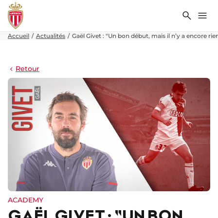
Recher
Me
Accueil
Actualités
Gaël Givet : "Un bon début, mais il n’y a encore ri
Retour
ACADEMY
GAËL GIVET : "UN BON