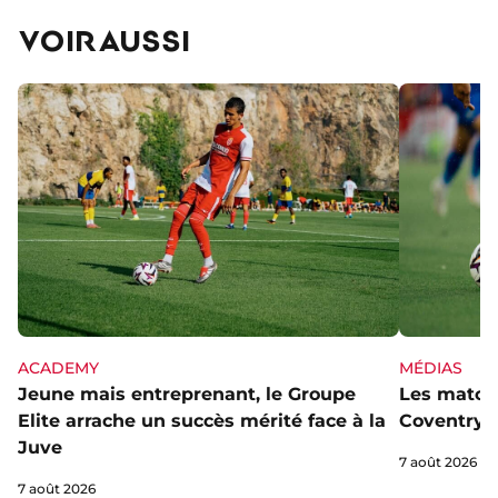
VOIR AUSSI
ACADEMY
MÉDIAS
Jeune mais entreprenant, le Groupe
Les matchs
Elite arrache un succès mérité face à la
Coventry s
Juve
7 août 2026
7 août 2026