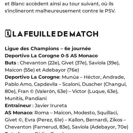
et Blanc accèdent ainsi au tour suivant, où ils
s'inclineront malheureusement contre le PSV.
🗓️ LA FEUILLE DE MATCH
Ligue des Champions – 6e journée
Deportivo La Corogne 0-5 AS Monaco
Buts
: Chevanton (22e), Givet (37e), Saviola (39e),
Maicon (55e) et Adebayor (76e)
Deportivo La Corogne
: Munúa – Héctor, Andrade,
Pablo Amo, Capdevila – Scaloni, Duscher (Changui,
80e), Fran © (Valerón, 63e) – Victor (Luque, 63e),
Munitis, Pandiani
Entraîneur
: Javier Irureta
AS Monaco
: Roma – Maicon, Modesto, Squillaci,
Givet ©, Evra (Perez, 61e) – Kallon, Bernardi, Zikos –
Chevanton (Farnerud, 83e), Saviola (Adebayor, 70e)