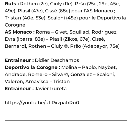
Buts :
Rothen (2e), Giuly (11e), Pršo (25e, 29e, 45e,
49e), Plasil (47e), Cissé (68e) pour l’AS Monaco ;
Tristan (40e, 53e), Scaloni (45e) pour le Deportivo la
Corogne
AS Monaco :
Roma – Givet, Squillaci, Rodriguez,
Evra (Ibarra, 83e) – Plasil (Zikos, 67e), Cissé,
Bernardi, Rothen – Giuly ©, Pršo (Adebayor, 75e)
Entraîneur :
Didier Deschamps
Deportivo la Corogne :
Molina – Pablo, Naybet,
Andrade, Romero – Silva ©, Gonzalez – Scaloni,
Valeron, Amavisca – Tristan
Entraîneur :
Javier Irureta
https://youtu.be/uLPxzpabRu0