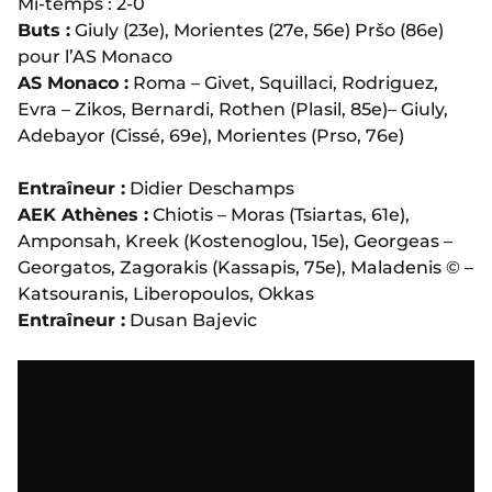
Mi-temps : 2-0
Buts :
Giuly (23e), Morientes (27e, 56e) Pršo (86e)
pour l’AS Monaco
AS Monaco :
Roma – Givet, Squillaci, Rodriguez,
Evra – Zikos, Bernardi, Rothen (Plasil, 85e)– Giuly,
Adebayor (Cissé, 69e), Morientes (Prso, 76e)
Entraîneur :
Didier Deschamps
AEK Athènes :
Chiotis – Moras (Tsiartas, 61e),
Amponsah, Kreek (Kostenoglou, 15e), Georgeas –
Georgatos, Zagorakis (Kassapis, 75e), Maladenis © –
Katsouranis, Liberopoulos, Okkas
Entraîneur :
Dusan Bajevic