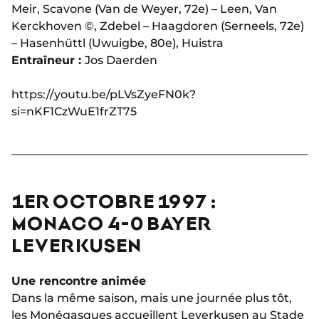
Meir, Scavone (Van de Weyer, 72e) – Leen, Van
Kerckhoven ©, Zdebel – Haagdoren (Serneels, 72e)
– Hasenhüttl (Uwuigbe, 80e), Huistra
Entraîneur :
Jos Daerden
https://youtu.be/pLVsZyeFN0k?
si=nKF1CzWuE1frZT75
1ER OCTOBRE 1997 :
MONACO 4-0 BAYER
LEVERKUSEN
Une rencontre animée
Dans la même saison, mais une journée plus tôt,
les Monégasques accueillent Leverkusen au Stade