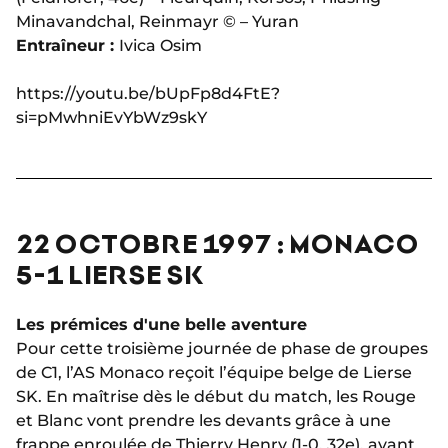
Minavandchal, Reinmayr © – Yuran
Entraîneur :
Ivica Osim
https://youtu.be/bUpFp8d4FtE?
si=pMwhniEvYbWz9skY
22 OCTOBRE 1997 : MONACO
5-1 LIERSE SK
Les prémices d'une belle aventure
Pour cette troisième journée de phase de groupes
de C1, l’AS Monaco reçoit l’équipe belge de Lierse
SK. En maîtrise dès le début du match, les Rouge
et Blanc vont prendre les devants grâce à une
frappe enroulée de
Thierry Henry
(1-0, 32e), avant