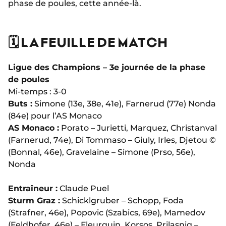
phase de poules, cette année-là.
🗓️ LA FEUILLE DE MATCH
Ligue des Champions – 3e journée de la phase
de poules
Mi-temps : 3-0
Buts :
Simone (13e, 38e, 41e), Farnerud (77e) Nonda
(84e) pour l’AS Monaco
AS Monaco :
Porato – Jurietti, Marquez, Christanval
(Farnerud, 74e), Di Tommaso – Giuly, Irles, Djetou ©
(Bonnal, 46e), Gravelaine – Simone (Prso, 56e),
Nonda
Entraîneur :
Claude Puel
Sturm Graz :
Schicklgruber – Schopp, Foda
(Strafner, 46e), Popovic (Szabics, 69e), Mamedov
(Feldhofer, 46e) – Fleurquin, Korsos, Prilasnig –