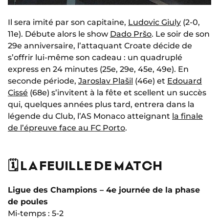
Il sera imité par son capitaine,
Ludovic Giuly
(2-0,
11e). Débute alors le show
Dado Pršo
. Le soir de son
29e anniversaire, l’attaquant Croate décide de
s’offrir lui-même son cadeau : un quadruplé
express en 24 minutes (25e, 29e, 45e, 49e). En
seconde période,
Jaroslav Plašil
(46e) et
Edouard
Cissé
(68e) s’invitent à la fête et scellent un succès
qui, quelques années plus tard, entrera dans la
légende du Club, l’AS Monaco atteignant
la finale
de l’épreuve face au FC Porto
.
🗓️ LA FEUILLE DE MATCH
Ligue des Champions – 4e journée de la phase
de poules
Mi-temps : 5-2