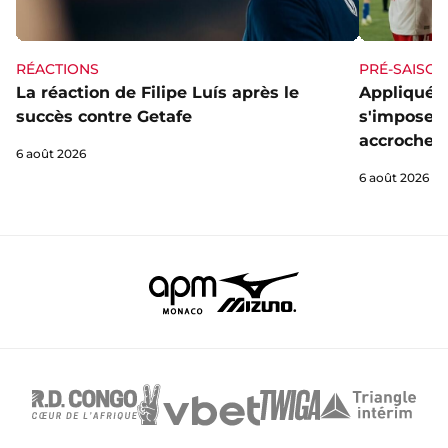
RÉACTIONS
PRÉ-SAISON
La réaction de Filipe Luís après le
Appliqué e
succès contre Getafe
s'impose f
accrocheu
6 août 2026
6 août 2026