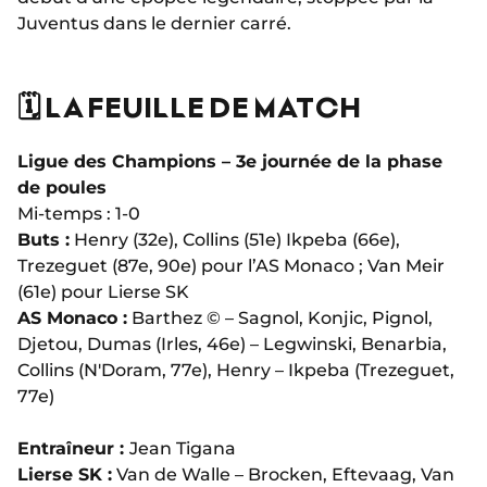
Juventus dans le dernier carré.
🗓️ LA FEUILLE DE MATCH
Ligue des Champions – 3e journée de la phase
de poules
Mi-temps : 1-0
Buts :
Henry (32e), Collins (51e) Ikpeba (66e),
Trezeguet (87e, 90e) pour l’AS Monaco ; Van Meir
(61e) pour Lierse SK
AS Monaco :
Barthez © – Sagnol, Konjic, Pignol,
Djetou, Dumas (Irles, 46e) – Legwinski, Benarbia,
Collins (N'Doram, 77e), Henry – Ikpeba (Trezeguet,
77e)
Entraîneur :
Jean Tigana
Lierse SK :
Van de Walle – Brocken, Eftevaag, Van