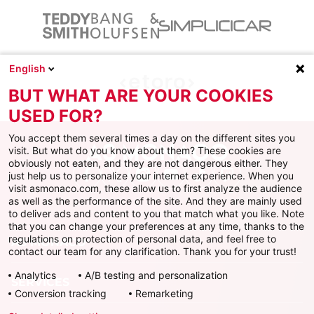
English
BUT WHAT ARE YOUR COOKIES
USED FOR?
You accept them several times a day on the different sites you
visit. But what do you know about them? These cookies are
obviously not eaten, and they are not dangerous either. They
just help us to personalize your internet experience. When you
Facebook
X
Instagram
Youtube
TikTok
Twitch
visit asmonaco.com, these allow us to first analyze the audience
as well as the performance of the site. And they are mainly used
to deliver ads and content to you that match what you like. Note
that you can change your preferences at any time, thanks to the
regulations on protection of personal data, and feel free to
AS MONACO
contact our team for any clarification. Thank you for your trust!
Analytics
A/B testing and personalization
SERVICES
Conversion tracking
Remarketing