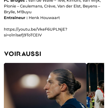
FC Bruges :
Van de Walle – Tew, Kimoni, Van Wijk,
Plonie – Ceulemans, Crève, Van der Elst, Beyens –
Brylle, M'Buyu
Entraîneur :
Henk Houwaart
https://youtu.be/VkeF6UPLNjE?
si=o1n1sefj9ToTCEIV
VOIR AUSSI