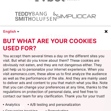
English
BUT WHAT ARE YOUR COOKIES
USED FOR?
You accept them several times a day on the different sites you
visit. But what do you know about them? These cookies are
obviously not eaten, and they are not dangerous either. They
just help us to personalize your internet experience. When you
Facebook
X
Instagram
Youtube
TikTok
Twitch
visit asmonaco.com, these allow us to first analyze the audience
as well as the performance of the site. And they are mainly used
to deliver ads and content to you that match what you like. Note
that you can change your preferences at any time, thanks to the
regulations on protection of personal data, and feel free to
AS MONACO
contact our team for any clarification. Thank you for your trust!
Analytics
A/B testing and personalization
SERVICES
Conversion tracking
Remarketing