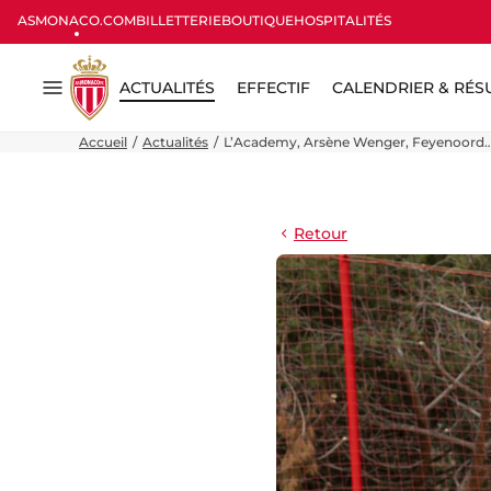
ASMONACO.COM
BILLETTERIE
BOUTIQUE
HOSPITALITÉS
ACTUALITÉS
EFFECTIF
CALENDRIER & RÉS
Menu
Accueil
Actualités
L’Academy, Arsène Wenger, Feyenoord… 
Retour