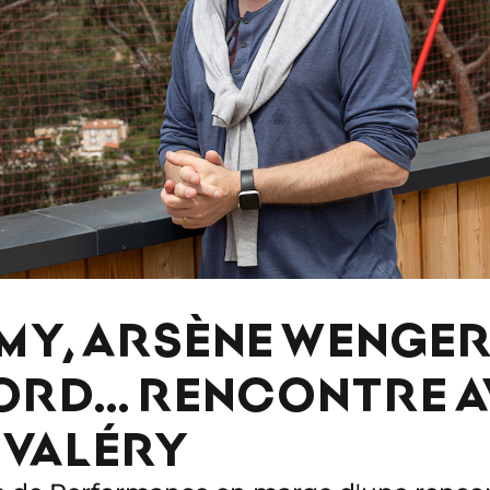
MY, ARSÈNE WENGER
ORD… RENCONTRE A
 VALÉRY