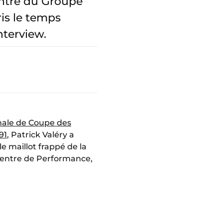
ntre du Groupe
ris le temps
nterview.
inale de Coupe des
91
, Patrick Valéry a
e maillot frappé de la
 Centre de Performance,