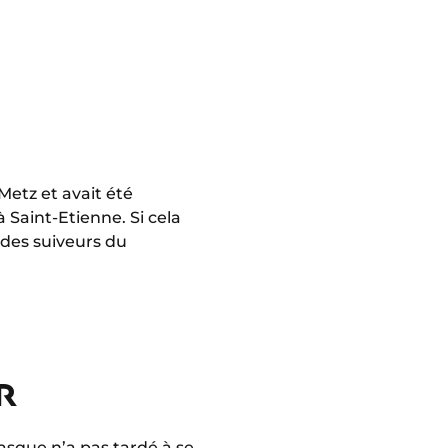
Metz et avait été
 Saint-Etienne. Si cela
 des suiveurs du
R
asque n’a pas tardé à se