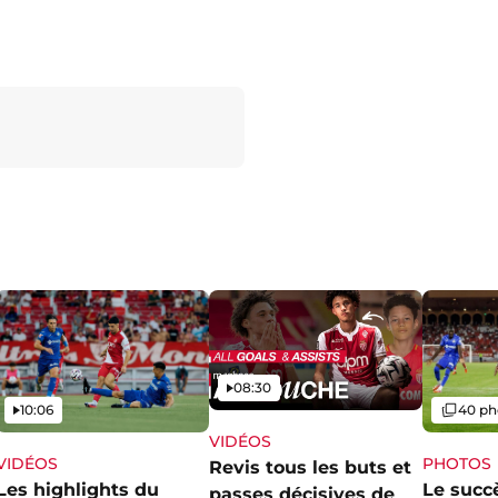
Vidéo
08:30
Vidéo
Galerie
10:06
40 ph
VIDÉOS
VIDÉOS
PHOTOS
Revis tous les buts et
Les highlights du
Le succ
passes décisives de