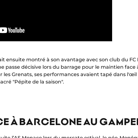
tait ensuite montré à son avantage avec son club du FC 
ne passe décisive lors du barrage pour le maintien face à
ur les Grenats, ses performances avaient tapé dans l'œil
cré "Pépite de la saison".
CE À BARCELONE AU GAMPE
suite l’AS Monaco
lors du mercato estival
, le néo-Monég