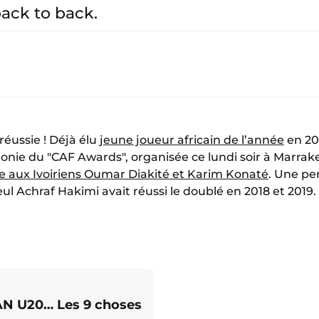
 back to back.
réussie ! Déjà élu
jeune joueur africain de l’année
en 20
émonie du "CAF Awards", organisée ce lundi soir à Marra
e aux Ivoiriens Oumar Diakité et Karim Konaté
. Une pe
l Achraf Hakimi avait réussi le doublé en 2018 et 2019.
AN U20… Les 9 choses