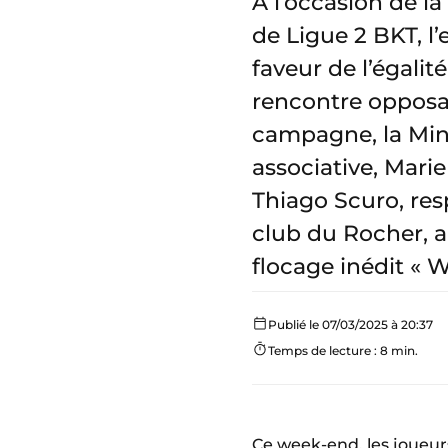
A l’occasion de l
de Ligue 2 BKT, l
faveur de l’égal
rencontre opposan
campagne, la Mini
associative, Mar
Thiago Scuro, re
club du Rocher, a
flocage inédit «
Publié le 07/03/2025 à 20:37
Temps de lecture : 8 min.
Ce week-end, les joueur