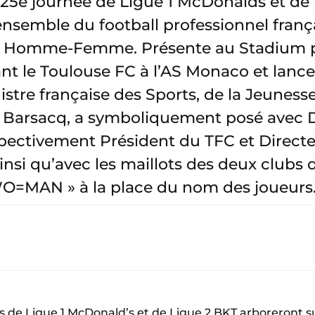
a 25e journée de Ligue 1 McDonalds et de
’ensemble du football professionnel franç
ité Homme-Femme. Présente au Stadium po
t le Toulouse FC à l’AS Monaco et lance
stre française des Sports, de la Jeunesse
ie Barsacq, a symboliquement posé avec 
spectivement Président du TFC et Direct
insi qu’avec les maillots des deux clubs 
 WO=MAN » à la place du nom des joueurs
s de Ligue 1 McDonald’s et de Ligue 2 BKT arboreront su