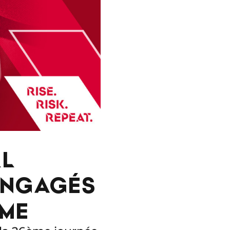
LL
ENGAGÉS
MME