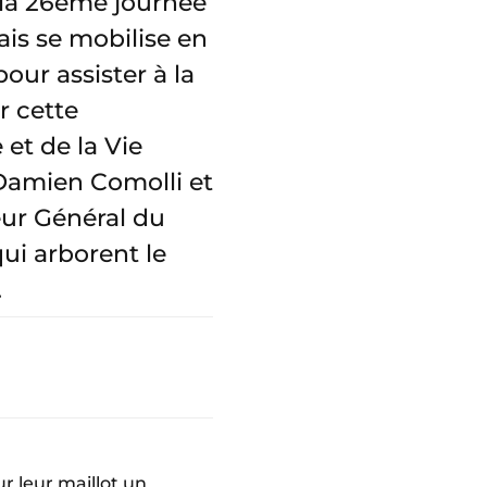
 la 26ème journée
ais se mobilise en
ur assister à la
r cette
 et de la Vie
Damien Comolli et
eur Général du
qui arborent le
.
r leur maillot un