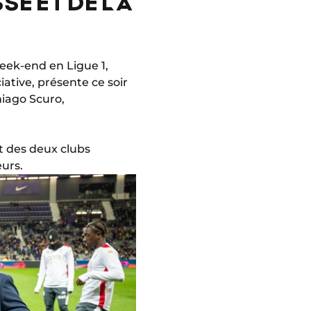
SE ET DE LA
eek-end en Ligue 1,
iative, présente ce soir
iago Scuro,
t des deux clubs
urs.