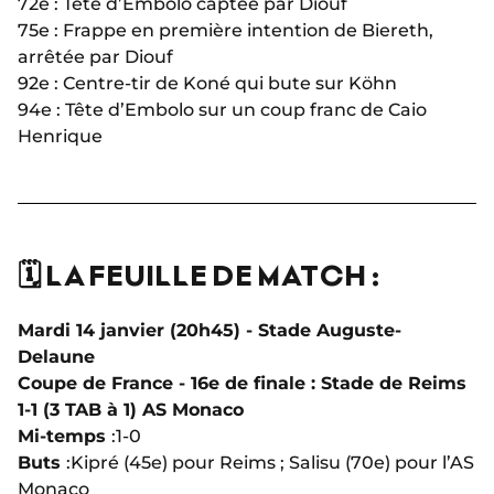
72e : Tête d’Embolo captée par Diouf
75e : Frappe en première intention de Biereth,
arrêtée par Diouf
92e : Centre-tir de Koné qui bute sur Köhn
94e : Tête d’Embolo sur un coup franc de Caio
Henrique
🗓️ LA FEUILLE DE MATCH :
Mardi 14 janvier (20h45) - Stade Auguste-
Delaune
Coupe de France - 16e de finale : Stade de Reims
1-1 (3 TAB à 1) AS Monaco
Mi-temps
:
1-0
Buts
:
Kipré (45e) pour Reims ; Salisu (70e) pour l’AS
Monaco