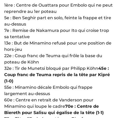
1ère : Centre de Ouattara pour Embolo qui ne peut
reprendre au 1er poteau
5e : Ben Seghir part en solo, feinte la frappe et tire
au-dessus
7e : Remise de Nakamura pour Ito qui croise trop
sa tentative
13e : But de Minamino refusé pour une position de
hors-jeu
22e : Coup franc de Teuma qui frôle la base du
poteau de Köhn
32e : Tir de Munetsi bloqué par Philipp Köhn
45e :
Coup franc de Teuma repris de la tête par Kipré
(1-0)
55e : Minamino décale Embolo qui frappe
largement au-dessus
60e : Centre en retrait de Vanderson pour
Minamino qui loupe le cadre
70e : Centre de
Biereth pour Salisu qui égalise de la tête (1-1)