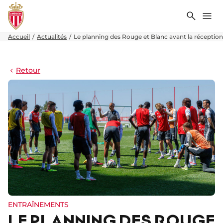
Recher
Me
Accueil
Actualités
Le planning des Rouge et Blanc avant la réceptio
Retour
ENTRAÎNEMENTS
LE PLANNING DES ROUGE