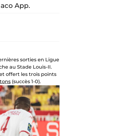
naco App.
ernières sorties en Ligue
che au Stade Louis-II.
offert les trois points
etons
(succès 1-0).