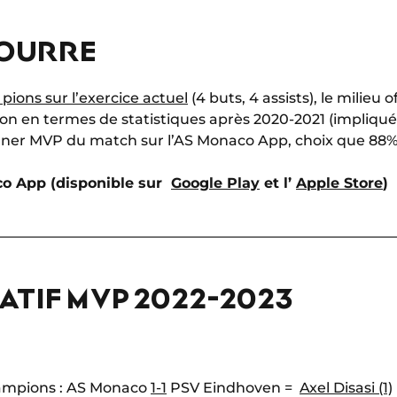
BOURRE
 pions sur l’exercice actuel
(4 buts, 4 assists), le milieu 
ison en termes de statistiques après 2020-2021 (impliqu
igner MVP du match sur l’AS Monaco App, choix que 88%
co App (disponible sur
Google Play
et l’
Apple Store
)
TIF MVP 2022-2023
hampions : AS Monaco
1-1
PSV Eindhoven =
Axel Disasi (1)