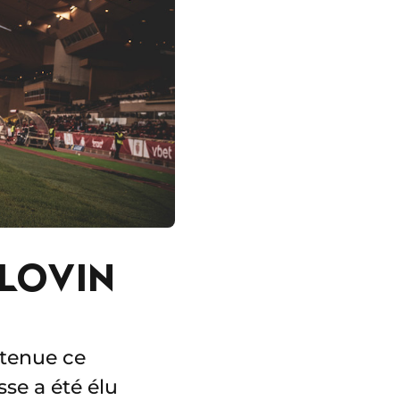
LOVIN
T
btenue ce
sse a été élu