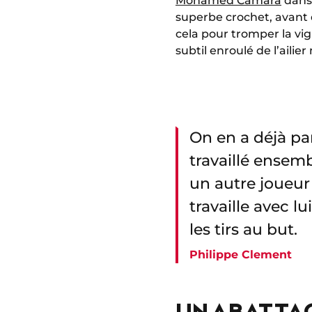
Mohamed Camara
dans 
superbe crochet, avant d’
cela pour tromper la vig
subtil enroulé de l’ailie
On en a déjà pa
travaillé ensem
un autre joueur 
travaille avec lu
les tirs au but.
Philippe Clement
UN ABATTA