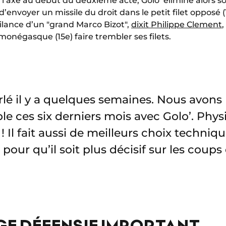
l’axe au début du deuxième acte, Golo’ élimine alors s
envoyer un missile du droit dans le petit filet opposé (1-0
ilance d’un "grand Marco Bizot",
dixit Philippe Clement
,
r monégasque (15e) faire trembler ses filets.
rlé il y a quelques semaines. Nous avon
ble ces six derniers mois avec Golo’. Phy
! Il fait aussi de meilleurs choix techni
i pour qu’il soit plus décisif sur les coups
GE DÉFENSIF IMPORTANT