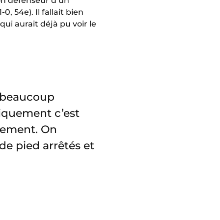
on défenseur d’un
, 54e). Il fallait bien
 qui aurait déjà pu voir le
s beaucoup
siquement c’est
quement. On
 de pied arrêtés et