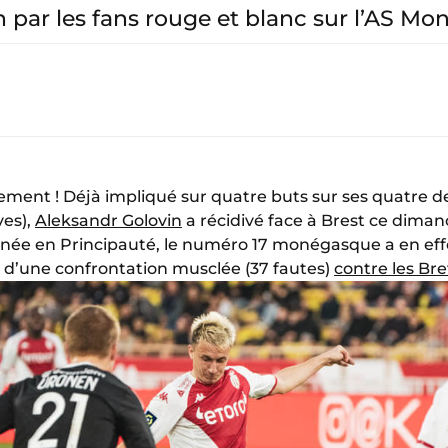
ar les fans rouge et blanc sur l’AS Mo
llement ! Déjà impliqué sur quatre buts sur ses quatre d
ves),
Aleksandr Golovin
a récidivé face à Brest ce diman
née en Principauté, le numéro 17 monégasque a en effet 
 d’une confrontation musclée (37 fautes)
contre les Br