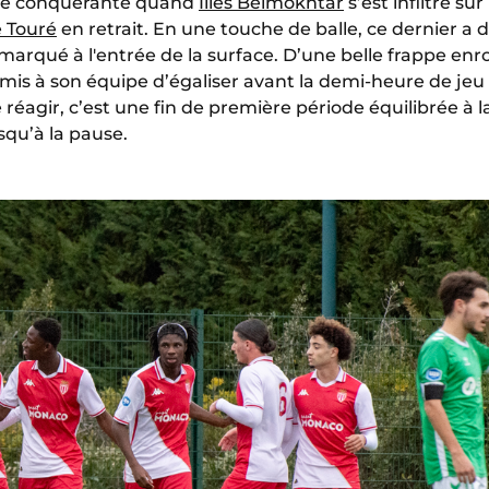
me conquérante quand
Ilies Belmokhtar
s’est infiltré su
e Touré
en retrait. En une touche de balle, ce dernier a 
rqué à l'entrée de la surface. D’une belle frappe enr
s à son équipe d’égaliser avant la demi-heure de jeu 
réagir, c’est une fin de première période équilibrée à la
squ’à la pause.