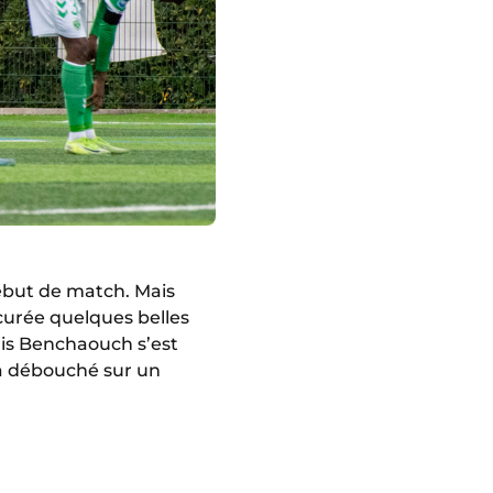
début de match. Mais
curée quelques belles
anis Benchaouch s’est
i a débouché sur un
R