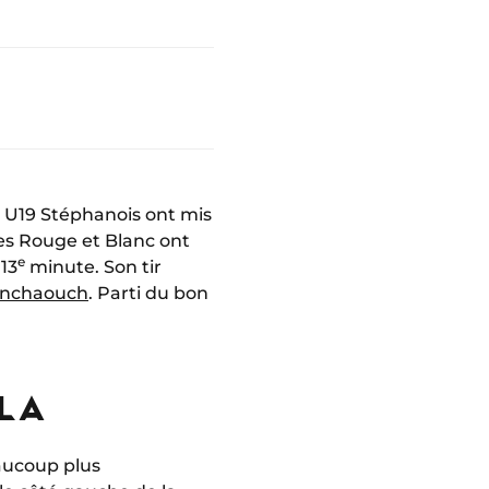
es U19 Stéphanois ont mis
es Rouge et Blanc ont
e
 13
minute. Son tir
enchaouch
. Parti du bon
LLA
eaucoup plus