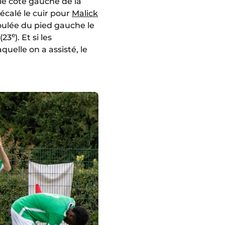
r le côté gauche de la
décalé le cuir pour
Malick
oulée du pied gauche le
e
(23
). Et si les
quelle on a assisté, le