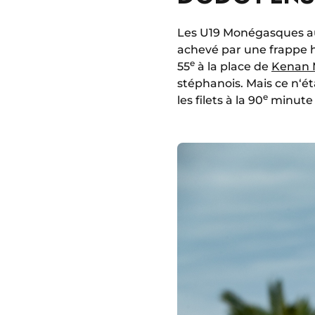
Les U19 Monégasques aus
achevé par une frappe ho
e
55
à la place de
Kenan 
stéphanois. Mais ce n‘é
e
les filets à la 90
minute 