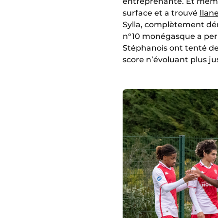
entreprenante. Et mê
surface et a trouvé
Ilan
Sylla
, complètement déma
n°10 monégasque a permi
Stéphanois ont tenté de 
score n’évoluant plus ju