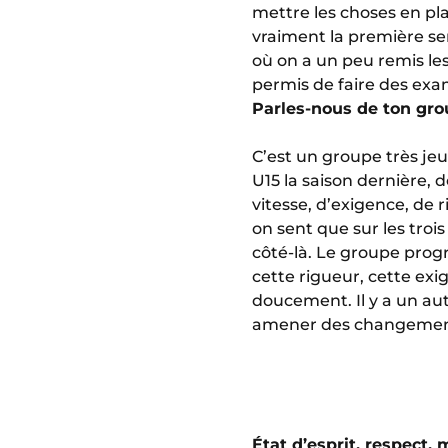
mettre les choses en pl
vraiment la première sem
où on a un peu remis le
permis de faire des exa
Parles-nous de ton gr
C’est un groupe très jeu
U15 la saison dernière, d
vitesse, d’exigence, de 
on sent que sur les tro
côté-là. Le groupe progre
cette rigueur, cette exi
doucement. Il y a un aut
amener des changements
État d’esprit, respect,