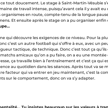
ace tout doucement. Le stage à Saint-Martin-Vésubie s’e
aine de travail intense, puisqu’avant cela il y avait e
s organismes en route, compte-tenu de la longue pause q
mens. Et ensuite après le stage on a pu organiser enfi
oupe…
ne qui découvre les exigences de ce niveau. Pour la plup
onc c’est un autre football qui s’offre à eux, avec un pe
rigueur tactique, de technique. Donc c’est tout ça qu’i
is matchs amicaux qu’on a pu faire, on a eu une montée
sse, ça travaille bien à l’entraînement et c’est ça qui e
gence au quotidien dans les séances. Après tout va se 
re facteur qui va entrer en jeu maintenant, c’est la co
 sur le comportement, donc on va s’y adapter.
 mentalité… Tu insistes beaucoup sur les valeurs à tr