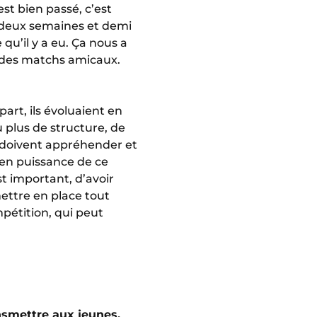
st bien passé, c’est
u deux semaines et demi
u’il y a eu. Ça nous a
n des matchs amicaux.
art, ils évoluaient en
u plus de structure, de
ls doivent appréhender et
 en puissance de ce
st important, d’avoir
mettre en place tout
mpétition, qui peut
ansmettre aux jeunes.