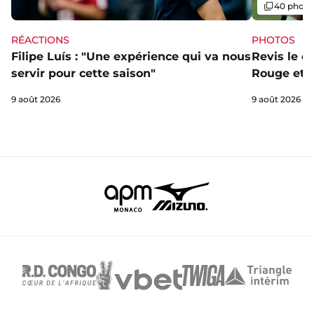
Galerie
40 photo
RÉACTIONS
PHOTOS
Filipe Luís : "Une expérience qui va nous
Revis le d
servir pour cette saison"
Rouge et B
9 août 2026
9 août 2026