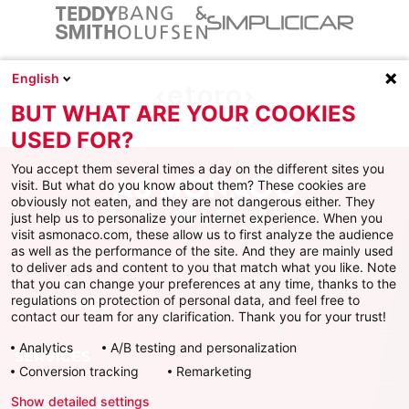
English
BUT WHAT ARE YOUR COOKIES
USED FOR?
You accept them several times a day on the different sites you
visit. But what do you know about them? These cookies are
obviously not eaten, and they are not dangerous either. They
just help us to personalize your internet experience. When you
Facebook
X
Instagram
Youtube
TikTok
Twitch
visit asmonaco.com, these allow us to first analyze the audience
as well as the performance of the site. And they are mainly used
to deliver ads and content to you that match what you like. Note
that you can change your preferences at any time, thanks to the
regulations on protection of personal data, and feel free to
AS MONACO
contact our team for any clarification. Thank you for your trust!
Analytics
A/B testing and personalization
SERVICES
Conversion tracking
Remarketing
Show detailed settings
INFORMATIONS