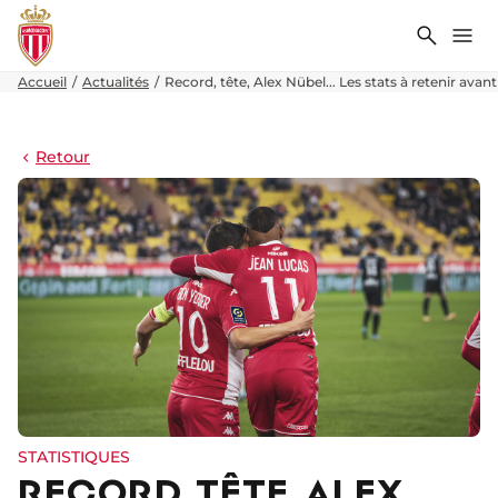
Recher
Me
Accueil
Actualités
Record, tête, Alex Nübel... Les stats à retenir avan
Retour
STATISTIQUES
RECORD, TÊTE, ALEX