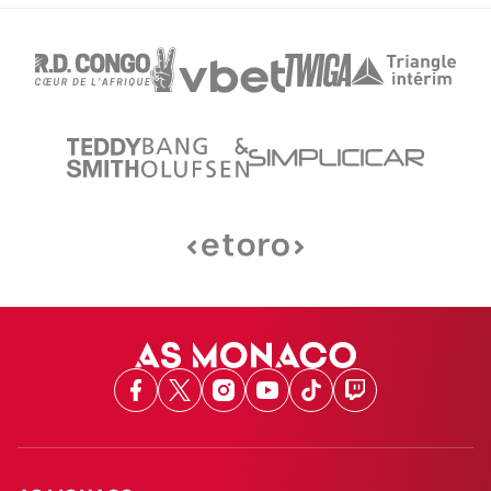
Facebook
X
Instagram
Youtube
TikTok
Twitch