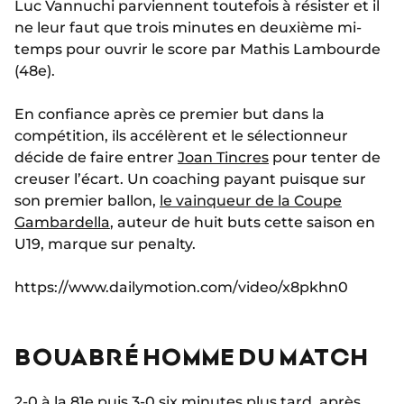
Luc Vannuchi parviennent toutefois à résister et il
ne leur faut que trois minutes en deuxième mi-
temps pour ouvrir le score par Mathis Lambourde
(48e).
En confiance après ce premier but dans la
compétition, ils accélèrent et le sélectionneur
décide de faire entrer
Joan Tincres
pour tenter de
creuser l’écart. Un coaching payant puisque sur
son premier ballon,
le vainqueur de la Coupe
Gambardella
, auteur de huit buts cette saison en
U19, marque sur penalty.
https://www.dailymotion.com/video/x8pkhn0
BOUABRÉ HOMME DU MATCH
2-0 à la 81e puis 3-0 six minutes plus tard, après