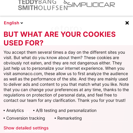
English
BUT WHAT ARE YOUR COOKIES
USED FOR?
You accept them several times a day on the different sites you
visit. But what do you know about them? These cookies are
obviously not eaten, and they are not dangerous either. They
just help us to personalize your internet experience. When you
Facebook
X
Instagram
Youtube
TikTok
Twitch
visit asmonaco.com, these allow us to first analyze the audience
as well as the performance of the site. And they are mainly used
to deliver ads and content to you that match what you like. Note
that you can change your preferences at any time, thanks to the
regulations on protection of personal data, and feel free to
AS MONACO
contact our team for any clarification. Thank you for your trust!
Analytics
A/B testing and personalization
SERVICES
Conversion tracking
Remarketing
Show detailed settings
INFORMATIONS