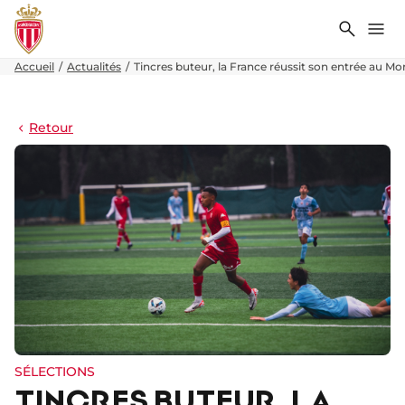
Recher
Me
Accueil
Actualités
Tincres buteur, la France réussit son entrée au Mo
Retour
SÉLECTIONS
TINCRES BUTEUR, LA