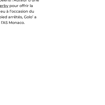
éens ! Auteur d’une
Derby
pour offrir la
 jeu à l’occasion du
ied arrêtés, Golo’ a
à l’AS Monaco.