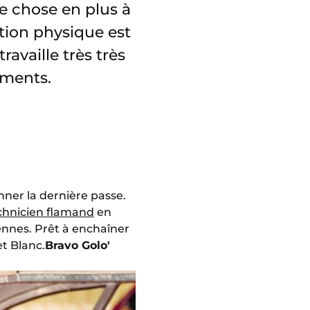
ue chose en plus à
tion physique est
ravaille très très
ements.
onner la dernière passe.
technicien flamand
en
ennes. Prêt à enchaîner
et Blanc.
Bravo Golo'