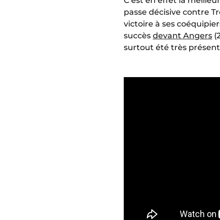
C’est en effet la meill
passe décisive contre Tr
victoire à ses coéquipiers
succès
devant Angers
(2
surtout été très présent