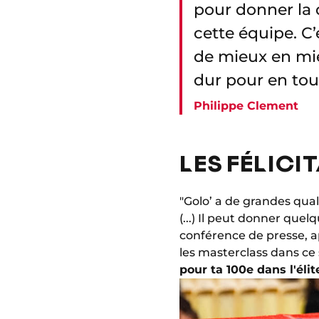
pour donner la d
cette équipe. C
de mieux en mieu
dur pour en tou
Philippe Clement
LES FÉLICI
"Golo’ a de grandes qual
(...) Il peut donner que
conférence de presse, a
les masterclass dans ce s
pour ta 100e dans l'élite