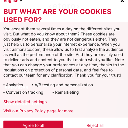
English
BUT WHAT ARE YOUR COOKIES
USED FOR?
You accept them several times a day on the different sites you
visit. But what do you know about them? These cookies are
obviously not eaten, and they are not dangerous either. They
just help us to personalize your internet experience. When you
Facebook
X
Instagram
Youtube
TikTok
Twitch
visit asmonaco.com, these allow us to first analyze the audience
as well as the performance of the site. And they are mainly used
to deliver ads and content to you that match what you like. Note
that you can change your preferences at any time, thanks to the
regulations on protection of personal data, and feel free to
AS MONACO
contact our team for any clarification. Thank you for your trust!
Analytics
A/B testing and personalization
SERVICES
Conversion tracking
Remarketing
Show detailed settings
INFORMATIONS
Visit our Privacy Policy page for more
Télécharger l'AS Monaco App
Agree to all
Reject all