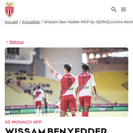
Recher
Me
Accueil
Actualités
Wissam Ben Yedder MVP by IQONIQ contre Montp
Retour
AS MONACO APP
WISSAM BEN YEDDER