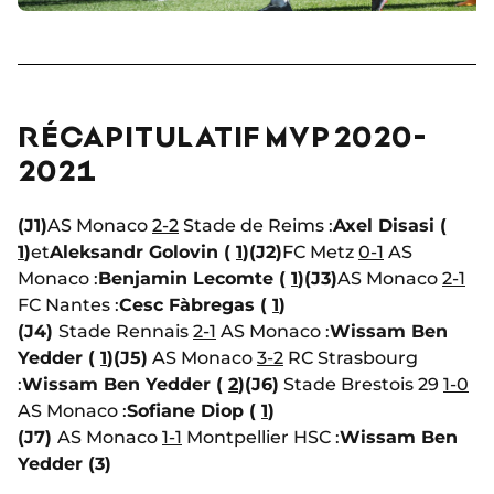
RÉCAPITULATIF MVP 2020-
2021
(J1)
AS Monaco
2-2
Stade de Reims :
Axel Disasi (
1
)
et
Aleksandr Golovin (
1
)
(J2)
FC Metz
0-1
AS
Monaco :
Benjamin Lecomte (
1
)
(J3)
AS Monaco
2-1
FC Nantes :
Cesc Fàbregas (
1
)
(J4)
Stade Rennais
2-1
AS Monaco :
Wissam Ben
Yedder (
1
)
(J5)
AS Monaco
3-2
RC Strasbourg
:
Wissam Ben Yedder (
2
)
(J6)
Stade Brestois 29
1-0
AS Monaco :
Sofiane Diop (
1
)
(J7)
AS Monaco
1-1
Montpellier HSC :
Wissam Ben
Yedder (3)