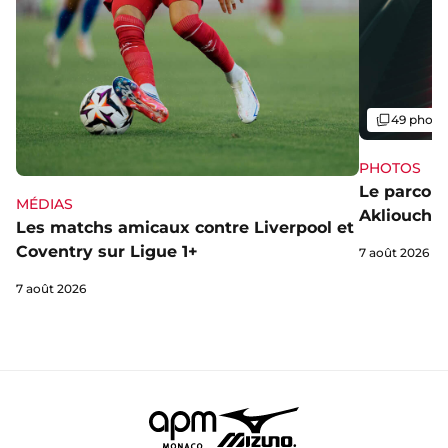
Galerie
49 photo
PHOTOS
Le parcou
MÉDIAS
Akliouche
Les matchs amicaux contre Liverpool et
Coventry sur Ligue 1+
7 août 2026
7 août 2026