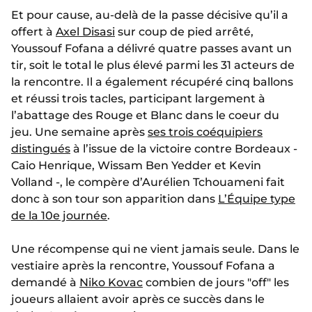
Et pour cause, au-delà de la passe décisive qu’il a
offert à
Axel Disasi
sur coup de pied arrêté,
Youssouf Fofana a délivré quatre passes avant un
tir, soit le total le plus élevé parmi les 31 acteurs de
la rencontre. Il a également récupéré cinq ballons
et réussi trois tacles, participant largement à
l’abattage des Rouge et Blanc dans le coeur du
jeu. Une semaine après
ses trois coéquipiers
distingués
à l’issue de la victoire contre Bordeaux -
Caio Henrique, Wissam Ben Yedder et Kevin
Volland -, le compère d’Aurélien Tchouameni fait
donc à son tour son apparition dans
L’Équipe type
de la 10e journée
.
Une récompense qui ne vient jamais seule. Dans le
vestiaire après la rencontre, Youssouf Fofana a
demandé à
Niko Kovac
combien de jours "off" les
joueurs allaient avoir après ce succès dans le