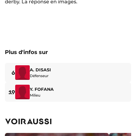
derby. La réponse en images.
Plus d'infos sur
A. DISASI
6
Défenseur
Y. FOFANA
19
Milieu
VOIR AUSSI