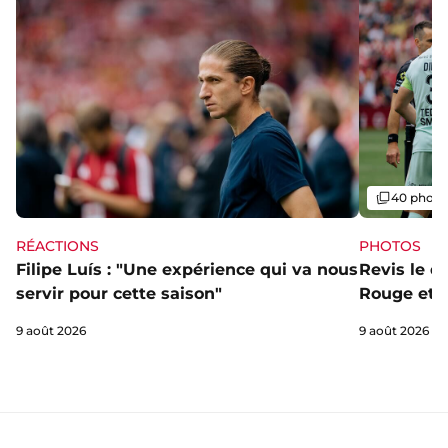
Galerie
40 photo
RÉACTIONS
PHOTOS
Filipe Luís : "Une expérience qui va nous
Revis le d
servir pour cette saison"
Rouge et B
9 août 2026
9 août 2026