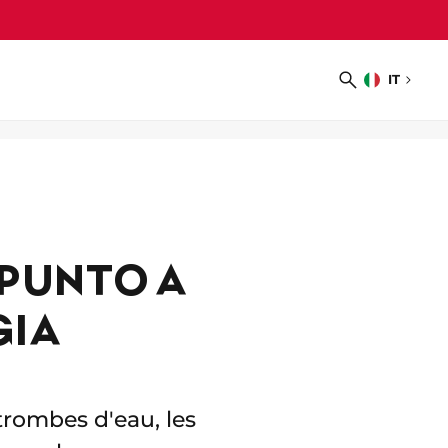
IT
Scegliere
Ricerca
la
lingua
PUNTO A
GIA
rombes d'eau, les