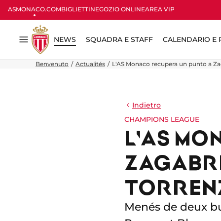
ASMONACO.COM
BIGLIETTI
NEGOZIO ONLINE
AREA VIP
NEWS
SQUADRA E STAFF
CALENDARIO E R
Menu
Benvenuto
Actualités
L'AS Monaco recupera un punto a Zag
Indietro
CHAMPIONS LEAGUE
L'AS MO
ZAGABRI
TORREN
Menés de deux bu