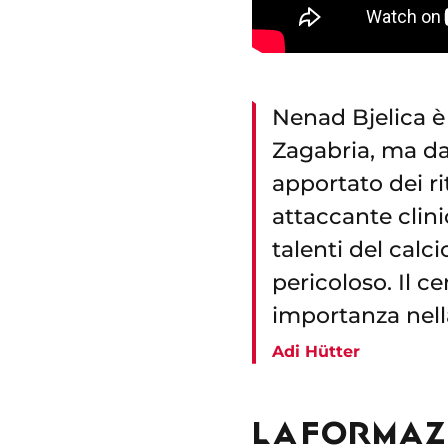
Nenad Bjelica è
Zagabria, ma da
apportato dei ri
attaccante clin
talenti del cal
pericoloso. Il c
importanza nell
Adi Hütter
LA FORMAZI