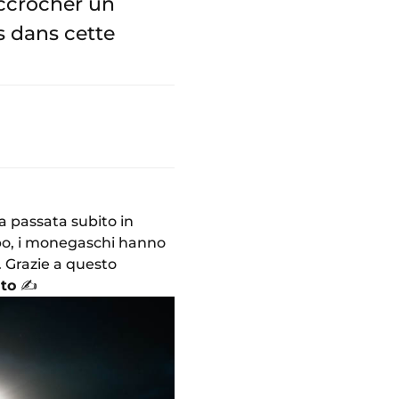
accrocher un
s dans cette
a passata subito in
mpo, i monegaschi hanno
. Grazie a questo
nto
✍️