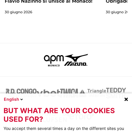
Obrigado 
Flávio Nazinho si unisce al Monaco!
30 giugno 202
30 giugno 2026
English
BUT WHAT ARE YOUR COOKIES
USED FOR?
You accept them several times a day on the different sites you