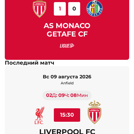
1
0
AS MONACO
GETAFE CF
Последний матч
вс 09 августа 2026
Anfield
02
Д
09
Ч
08
Мин
15:30
LIVERPOOL FC