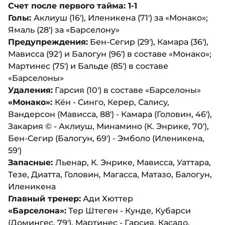
Счет после первого тайма: 1-1
Голы:
Аклиуш (16'), Иленикена (71') за «Монако»;
Ямаль (28') за «Барселону»
Предупреждения:
Бен-Сегир (29'), Камара (36'),
Мависса (92') и Балогун (96') в составе «Монако»;
Мартинес (75') и Бальде (85') в составе
«Барселоны»
Удаления:
Гарсия (10') в составе «Барселоны»
«Монако»:
Кён - Синго, Керер, Салису,
Вандерсон (Мависса, 88') - Камара (Головин, 46'),
Закария ©️ - Аклиуш, Минамино (К. Энрике, 70'),
Бен-Сегир (Балогун, 69') - Эмболо (Иленикена,
59')
Запасные:
Льенар, К. Энрике, Мависса, Уаттара,
Тезе, Диатта, Головин, Магасса, Матазо, Балогун,
Иленикена
Главный тренер:
Ади Хюттер
«Барселона»:
Тер Штеген - Кунде, Кубарси
(Домингес, 79'), Мартинес - Гарсия, Касадо,