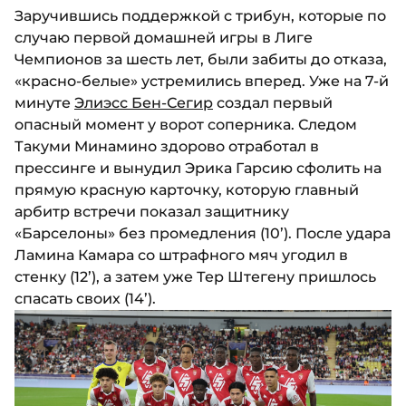
Заручившись поддержкой с трибун, которые по
случаю первой домашней игры в Лиге
Чемпионов за шесть лет, были забиты до отказа,
«красно-белые» устремились вперед. Уже на 7-й
минуте
Элиэсс Бен-Сегир
создал первый
опасный момент у ворот соперника. Следом
Такуми Минамино здорово отработал в
прессинге и вынудил Эрика Гарсию сфолить на
прямую красную карточку, которую главный
арбитр встречи показал защитнику
«Барселоны» без промедления (10’). После удара
Ламина Камара со штрафного мяч угодил в
стенку (12’), а затем уже Тер Штегену пришлось
спасать своих (14’).