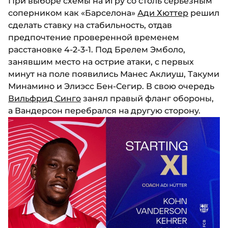
При выборе схемы на игру со столь серьезным
соперником как «Барселона»
Ади Хюттер
решил
сделать ставку на стабильность, отдав
предпочтение проверенной временем
расстановке 4-2-3-1. Под Брелем Эмболо,
занявшим место на острие атаки, с первых
минут на поле появились Манес Аклиуш, Такуми
Минамино и Элиэсс Бен-Сегир. В свою очередь
Вильфрид Синго
занял правый фланг обороны,
а Вандерсон перебрался на другую сторону.