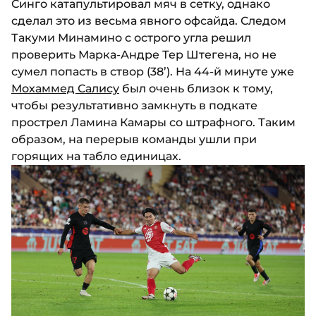
Синго катапультировал мяч в сетку, однако
сделал это из весьма явного офсайда. Следом
Такуми Минамино с острого угла решил
проверить Марка-Андре Тер Штегена, но не
сумел попасть в створ (38’). На 44-й минуте уже
Мохаммед Салису
был очень близок к тому,
чтобы результативно замкнуть в подкате
прострел Ламина Камары со штрафного. Таким
образом, на перерыв команды ушли при
горящих на табло единицах.