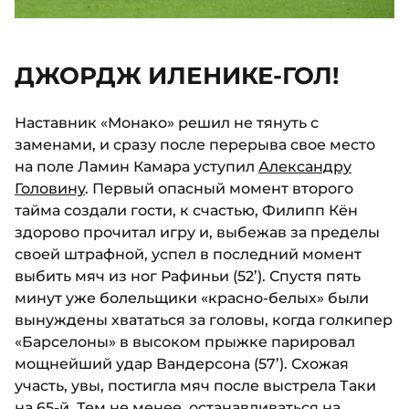
ДЖОРДЖ ИЛЕНИКЕ-ГОЛ!
Наставник «Монако» решил не тянуть с
заменами, и сразу после перерыва свое место
на поле Ламин Камара уступил
Александру
Головину
. Первый опасный момент второго
тайма создали гости, к счастью, Филипп Кён
здорово прочитал игру и, выбежав за пределы
своей штрафной, успел в последний момент
выбить мяч из ног Рафиньи (52’). Спустя пять
минут уже болельщики «красно-белых» были
вынуждены хвататься за головы, когда голкипер
«Барселоны» в высоком прыжке парировал
мощнейший удар Вандерсона (57’). Схожая
участь, увы, постигла мяч после выстрела Таки
на 65-й. Тем не менее, останавливаться на