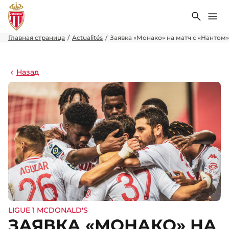
Поиск
Ме
Главная страница
Actualités
Заявка «Монако» на матч с «Нантом»
Назад
LIGUE 1 MCDONALD'S
ЗАЯВКА «МОНАКО» НА