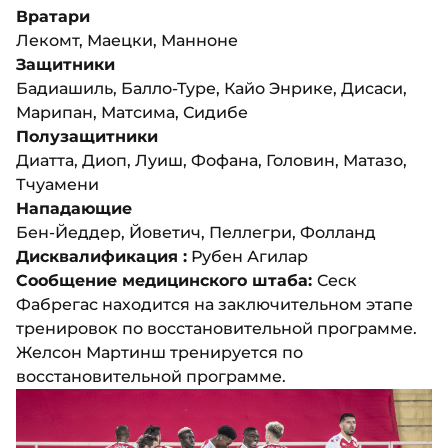
Вратари
Лекомт, Маецки, Манноне
Защитники
Бадиашиль, Балло-Туре, Кайо Энрике, Дисаси,
Марипан, Матсима, Сидибе
Полузащитники
Диатта, Диоп, Луиш, Фофана, Головин, Матазо,
Тчуамени
Нападающие
Бен-Йеддер, Йоветич, Пеллегри, Фолланд
Дисквалификация :
Рубен Агилар
Сообщение медицинского штаба:
Cеск
Фабрегас находится на заключительном этапе
тренировок по восстановительной программе.
Желсон Мартинш тренируется по
восстановительной программе.