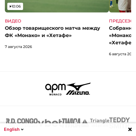
Видео
10:06
ВИДЕО
ПРЕДСЕЗО
Обзор товарищеского матча между
Собранны
ФК «Монако» и «Хетафе»
«Монако»
«Хетафе»
7 августа 2026
6 августа 2026
English