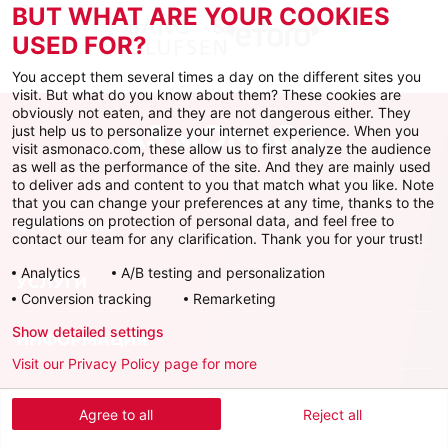
BUT WHAT ARE YOUR COOKIES
USED FOR?
You accept them several times a day on the different sites you
visit. But what do you know about them? These cookies are
obviously not eaten, and they are not dangerous either. They
just help us to personalize your internet experience. When you
visit asmonaco.com, these allow us to first analyze the audience
as well as the performance of the site. And they are mainly used
to deliver ads and content to you that match what you like. Note
that you can change your preferences at any time, thanks to the
regulations on protection of personal data, and feel free to
ФК Монако
contact our team for any clarification. Thank you for your trust!
Analytics
A/B testing and personalization
УСЛУГИ
Conversion tracking
Remarketing
Show detailed settings
ИНФОРМАЦИЯ
Visit our Privacy Policy page for more
Скачать официальное приложение
Agree to all
Reject all