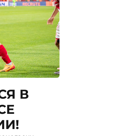
СЯ В
СЕ
ИИ!