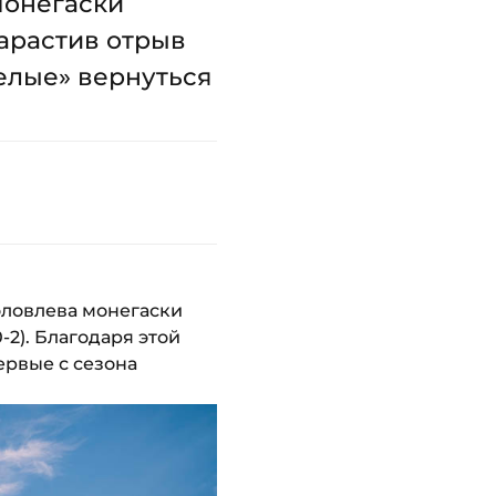
монегаски
Нарастив отрыв
елые» вернуться
оловлева монегаски
2). Благодаря этой
ервые с сезона