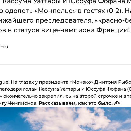
м Кассума Уаттары и Юссуфа Фофана 
 одолеть «Монпелье» в гостях (0-2). 
лижайшего преследователя, «красно-б
в в статусе вице-чемпиона Франции!
23:08
gue! На глазах у президента «Монако» Дмитрия Рыб
агодаря голам Кассума Уаттары и Юссуфа Фофана (0-
 окончательно закрепились на второй строчке и вп
Лигу Чемпионов.
Рассказываем, как это было. ✍️