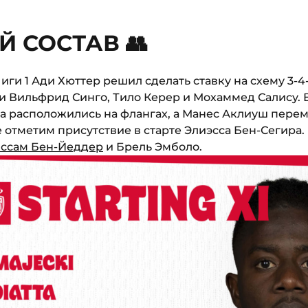
 СОСТАВ 👥
Лиги 1 Ади Хюттер решил сделать ставку на схему 3-4-
и Вильфрид Синго, Тило Керер и Мохаммед Салису. 
ра расположились на флангах, а Манес Аклиуш перем
отметим присутствие в старте Элиэсса Бен-Сегира. 
ссам Бен-Йеддер
и Брель Эмболо.