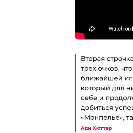
Вторая строчка
трех очков, чт
ближайшей игр
который для н
себе и продол
добиться успе
«Монпелье», та
Ади Хюттер