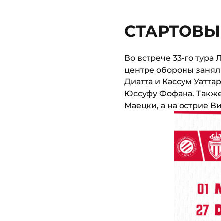
СТАРТОВЫЙ
Во встрече 33-го тура 
центре обороны занял
Диатта и Кассум Уатта
Юссуфу Фофана. Также 
Маецки, а на острие
Ви