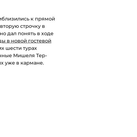
риблизились к прямой
 вторую строчку в
но дал понять в ходе
ы в новой гостевой
их шести турах
ечные Мишеля Тер-
их уже в кармане.