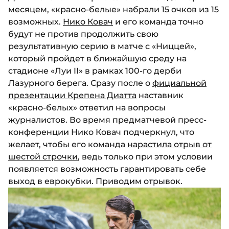
месяцем, «красно-белые» набрали 15 очков из 15
возможных.
Нико Ковач
и его команда точно
будут не против продолжить свою
результативную серию в матче с «Ниццей»,
который пройдет в ближайшую среду на
стадионе «Луи II» в рамках 100-го дерби
Лазурного берега. Сразу после о
фициальной
презентации Крепена Диатта
наставник
«красно-белых» ответил на вопросы
журналистов. Во время предматчевой пресс-
конференции Нико Ковач подчеркнул, что
желает, чтобы его команда
нарастила отрыв от
шестой строчки
, ведь только при этом условии
появляется возможность гарантировать себе
выход в еврокубки. Приводим отрывок.