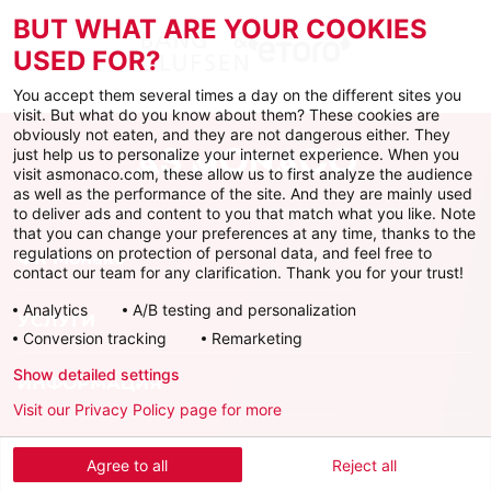
BUT WHAT ARE YOUR COOKIES
USED FOR?
You accept them several times a day on the different sites you
visit. But what do you know about them? These cookies are
obviously not eaten, and they are not dangerous either. They
just help us to personalize your internet experience. When you
visit asmonaco.com, these allow us to first analyze the audience
as well as the performance of the site. And they are mainly used
to deliver ads and content to you that match what you like. Note
that you can change your preferences at any time, thanks to the
regulations on protection of personal data, and feel free to
ФК Монако
contact our team for any clarification. Thank you for your trust!
Analytics
A/B testing and personalization
УСЛУГИ
Conversion tracking
Remarketing
Show detailed settings
ИНФОРМАЦИЯ
Visit our Privacy Policy page for more
Скачать официальное приложение
Agree to all
Reject all