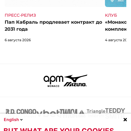
КЛУБ
ПРЕСС-РЕЛИЗ
«Монако» 
Пап Кабраль продлевает контракт до
комплект 
2031 года
4 августа 202
6 августа 2026
English
BUT WHAT ARE YOUR COOKIES