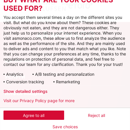
USED FOR?
You accept them several times a day on the different sites you
visit. But what do you know about them? These cookies are
obviously not eaten, and they are not dangerous either. They
just help us to personalize your internet experience. When you
visit asmonaco.com, these allow us to first analyze the audience
as well as the performance of the site. And they are mainly used
to deliver ads and content to you that match what you like. Note
that you can change your preferences at any time, thanks to the
regulations on protection of personal data, and feel free to
ФК Монако
contact our team for any clarification. Thank you for your trust!
Analytics
A/B testing and personalization
УСЛУГИ
Conversion tracking
Remarketing
Show detailed settings
ИНФОРМАЦИЯ
Visit our Privacy Policy page for more
Скачать официальное приложение
Agree to all
Reject all
Save choices