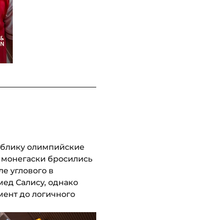
ублику олимпийские
 монегаски бросились
ле углового в
ед Салису, однако
мент до логичного