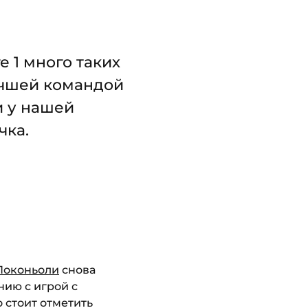
 1 много таких
лучшей командой
и у нашей
чка.
Поконьоли
снова
нию с игрой с
 стоит отметить