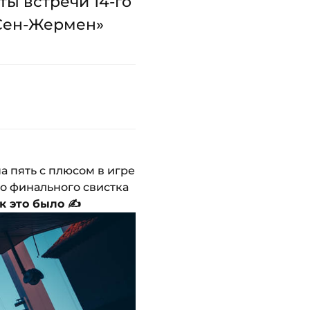
ы встречи 14-го
 Сен-Жермен»
а пять с плюсом в игре
до финального свистка
к это было ✍️