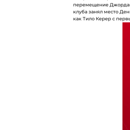
перемещение Джордан 
клуба занял место Ден
как Тило Керер с перв