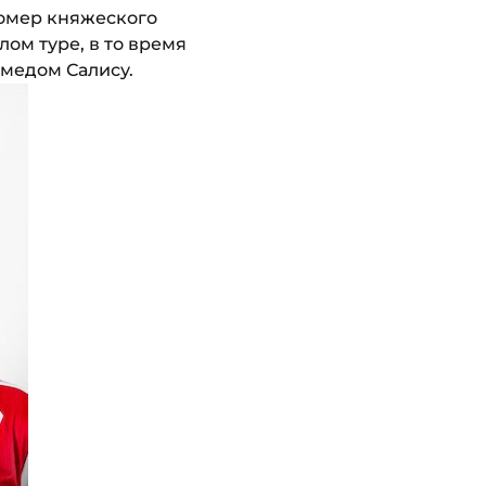
номер княжеского
ом туре, в то время
ммедом Салису.