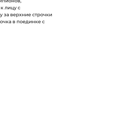
мпионов,
к лицу с
у за верхние строчки
очка в поединке с