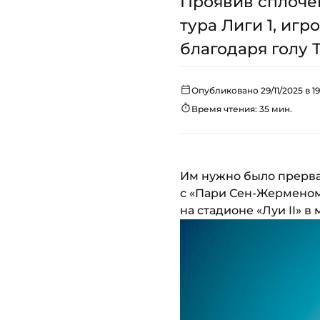
Проявив сплочен
тура Лиги 1, иг
благодаря голу 
Опубликовано 29/11/2025 в 19
Время чтения: 35 мин.
Им нужно было прерват
с «Пари Сен-Жерменом»
на стадионе «Луи II» в 