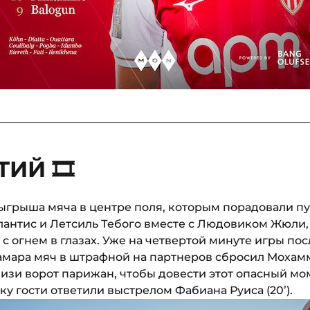
ИЙ 🎞
ыгрыша мяча в центре поля, которым порадовали п
нтис и Летсиль Тебого вместе с Людовиком Жюли,
с огнем в глазах. Уже на четвертой минуте игры пос
мара мяч в штрафной на партнеров сбросил Мохамм
изи ворот парижан, чтобы довести этот опасный мо
ку гости ответили выстрелом Фабиана Руиса (20’).