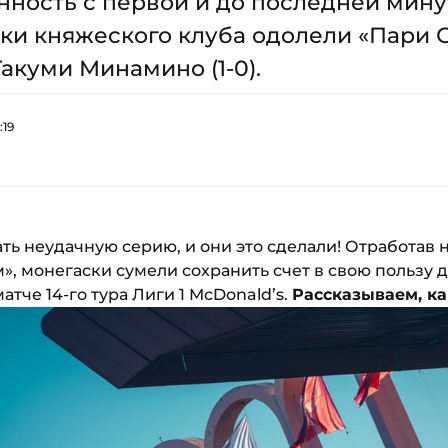
ность с первой и до последней минут
роки княжеского клуба одолели «Пари
Такуми Минамино (1-0).
:19
ь неудачную серию, и они это сделали! Отработав н
, монегаски сумели сохранить счет в свою пользу 
матче 14-го тура Лиги 1 McDonald’s.
Рассказываем, ка