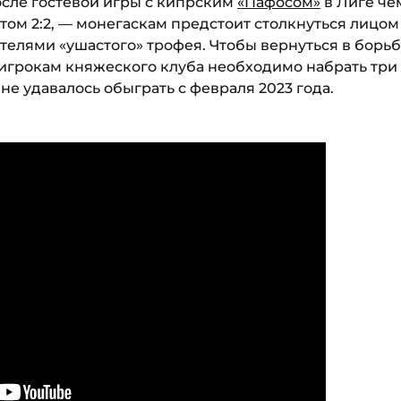
осле гостевой игры с кипрским
«Пафосом»
в Лиге че
ом 2:2, — монегаскам предстоит столкнуться лицом 
елями «ушастого» трофея. Чтобы вернуться в борьб
игрокам княжеского клуба необходимо набрать три 
не удавалось обыграть с февраля 2023 года.