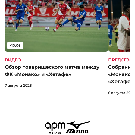
Видео
10:06
ВИДЕО
ПРЕДСЕЗО
Обзор товарищеского матча между
Собранны
ФК «Монако» и «Хетафе»
«Монако»
«Хетафе»
7 августа 2026
6 августа 2026