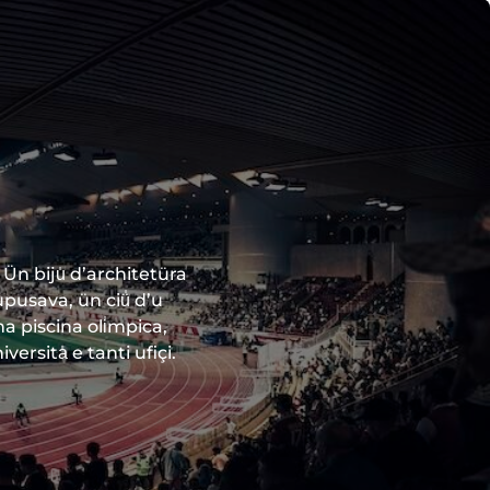
 Ün biju̍ d’architetüra
upusava, ün ciü̍ d’u
na piscina oli̍mpica,
ersita̍ e tanti ufiçi.