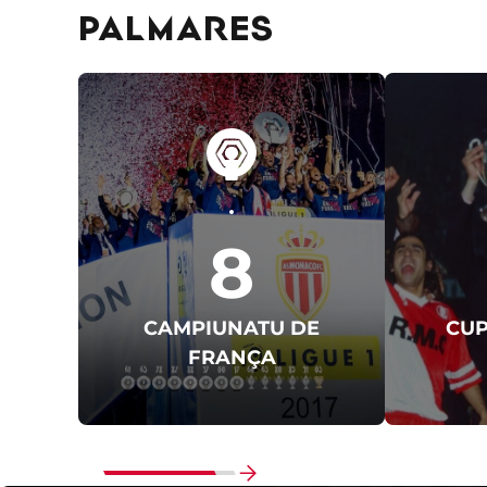
PALMARES
8
CAMPIUNATU DE
CUP
FRANÇA