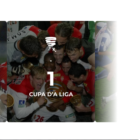
1
CUPA D’A LIGA
FINALA 
CAM