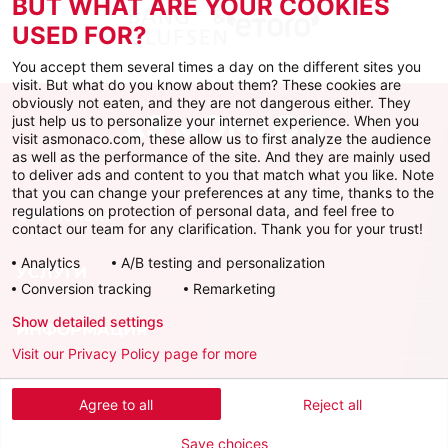
BUT WHAT ARE YOUR COOKIES
USED FOR?
You accept them several times a day on the different sites you
visit. But what do you know about them? These cookies are
obviously not eaten, and they are not dangerous either. They
just help us to personalize your internet experience. When you
visit asmonaco.com, these allow us to first analyze the audience
as well as the performance of the site. And they are mainly used
to deliver ads and content to you that match what you like. Note
that you can change your preferences at any time, thanks to the
regulations on protection of personal data, and feel free to
ФК Монако
contact our team for any clarification. Thank you for your trust!
Analytics
A/B testing and personalization
УСЛУГИ
Conversion tracking
Remarketing
Show detailed settings
ИНФОРМАЦИЯ
Visit our Privacy Policy page for more
Скачать официальное приложение
Agree to all
Reject all
Save choices