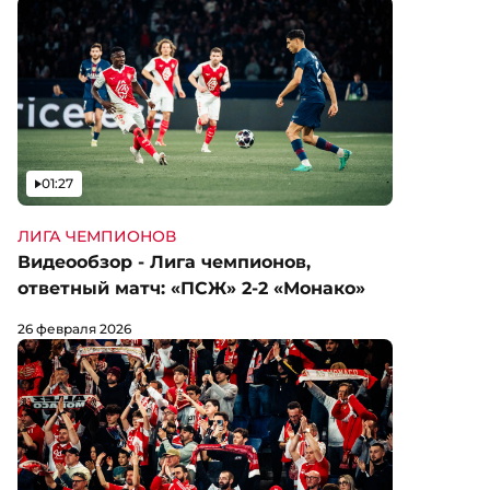
Видео
01:27
ЛИГА ЧЕМПИОНОВ
Видеообзор - Лига чемпионов,
ответный матч: «ПСЖ» 2-2 «Монако»
26 февраля 2026