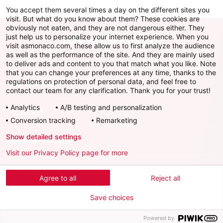
You accept them several times a day on the different sites you
visit. But what do you know about them? These cookies are
obviously not eaten, and they are not dangerous either. They
just help us to personalize your internet experience. When you
visit asmonaco.com, these allow us to first analyze the audience
as well as the performance of the site. And they are mainly used
to deliver ads and content to you that match what you like. Note
that you can change your preferences at any time, thanks to the
regulations on protection of personal data, and feel free to
ФК Монако
contact our team for any clarification. Thank you for your trust!
Analytics
A/B testing and personalization
УСЛУГИ
Conversion tracking
Remarketing
Show detailed settings
ИНФОРМАЦИЯ
Visit our Privacy Policy page for more
Скачать официальное приложение
Agree to all
Reject all
Save choices
Powered by