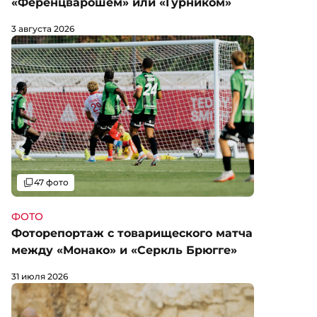
«Ференцварошем» или «Гурником»
3 августа 2026
Галерея
47 фото
ФОТО
Фоторепортаж с товарищеского матча
между «Монако» и «Серкль Брюгге»
31 июля 2026