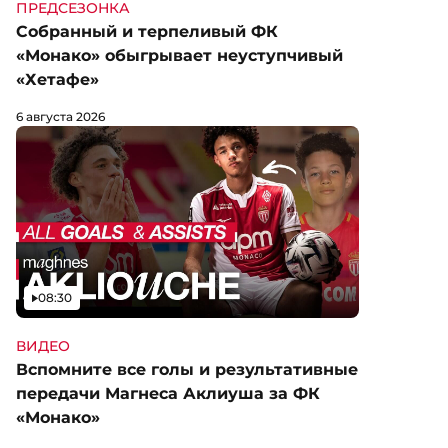
ПРЕДСЕЗОНКА
Собранный и терпеливый ФК
«Монако» обыгрывает неуступчивый
«Хетафе»
6 августа 2026
Видео
08:30
ВИДЕО
Вспомните все голы и результативные
передачи Магнеса Аклиуша за ФК
«Монако»