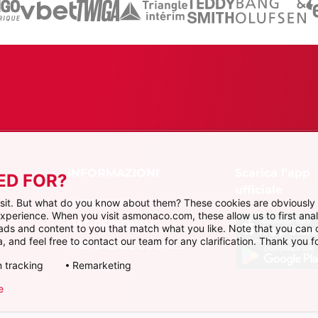
Scarica l'app
ED FOR?
ufficiale
NOTE LEGALI
visit. But what do you know about them? These cookies are obviously 
 experience. When you visit asmonaco.com, these allow us to first ana
DATI PERSONALI
r ads and content to you that match what you like. Note that you can
, and feel free to contact our team for any clarification. Thank you fo
PREFERENZE COOKIES
 tracking
Remarketing
STATUTO
e