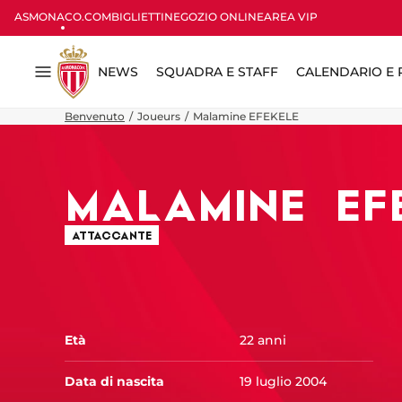
ASMONACO.COM
BIGLIETTI
NEGOZIO ONLINE
AREA VIP
NEWS
SQUADRA E STAFF
CALENDARIO E R
Menu
Benvenuto
Joueurs
Malamine EFEKELE
MALAMINE
EF
ATTACCANTE
Età
22 anni
Data di nascita
19 luglio 2004