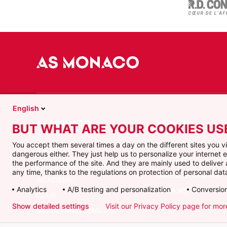
English
BUT WHAT ARE YOUR COOKIES US
CONTATTACI
You accept them several times a day on the different sites you 
VIDEO
dangerous either. They just help us to personalize your internet
BIGLIETTI
the performance of the site. And they are mainly used to delive
PRIMA SQUADRA
any time, thanks to the regulations on protection of personal data
NEGOZIO ONLINE
ACADEMY
Analytics
A/B testing and personalization
Conversion
AREA VIP
CLUB
Show detailed settings
Visit our Privacy Policy page for mor
LIGUE 1 MCDONALD'S