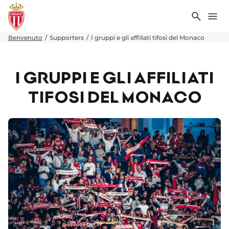
Ricerca
Me
Benvenuto
Supporters
I gruppi e gli affiliati tifosi del Monaco
I GRUPPI E GLI AFFILIATI
TIFOSI DEL MONACO