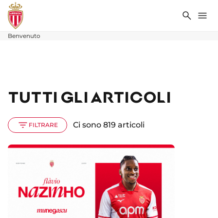
Ricerca
Me
Benvenuto
TUTTI GLI ARTICOLI
Ci sono 819 articoli
FILTRARE