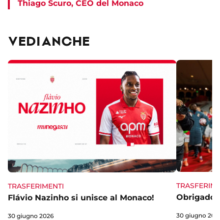
Thiago Scuro, CEO del Monaco
VEDI ANCHE
TRASFERIME
TRASFERIMENTI
Obrigado 
Flávio Nazinho si unisce al Monaco!
30 giugno 202
30 giugno 2026