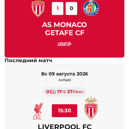
1
0
AS MONACO
GETAFE CF
Последний матч
вс 09 августа 2026
Anfield
01
Д
17
Ч
37
Мин
15:30
LIVERPOOL FC