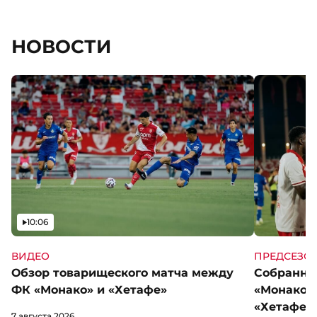
НОВОСТИ
Видео
10:06
ВИДЕО
ПРЕДСЕЗО
Обзор товарищеского матча между
Собранны
ФК «Монако» и «Хетафе»
«Монако»
«Хетафе»
7 августа 2026