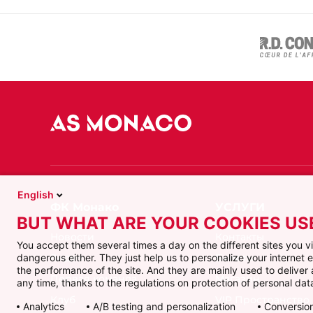
English
BUT WHAT ARE YOUR COOKIES US
Новости
Контакты
You accept them several times a day on the different sites you 
dangerous either. They just help us to personalize your internet
Видео
Билеты
the performance of the site. And they are mainly used to delive
Первая команда
Магазин
any time, thanks to the regulations on protection of personal data
Клуб
VIP Пространство
Analytics
A/B testing and personalization
Conversion