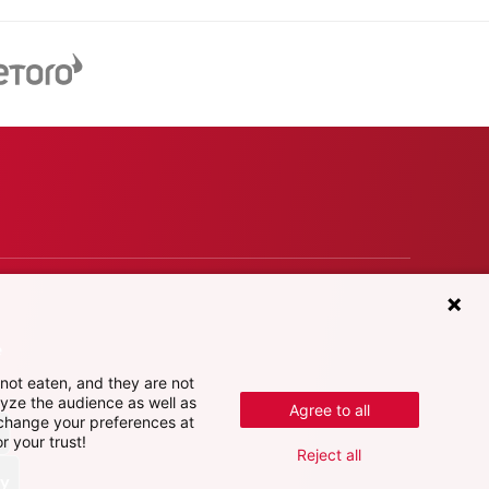
е
not eaten, and they are not
lyze the audience as well as
Agree to all
 change your preferences at
r your trust!
Reject all