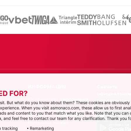
Скачать
ED FOR?
официально
Юридическая информация
приложение
visit. But what do you know about them? These cookies are obviously 
 experience. When you visit asmonaco.com, these allow us to first ana
Политика защиты
r ads and content to you that match what you like. Note that you can
персональных данных
, and feel free to contact our team for any clarification. Thank you fo
Настройки cookies
 tracking
Remarketing