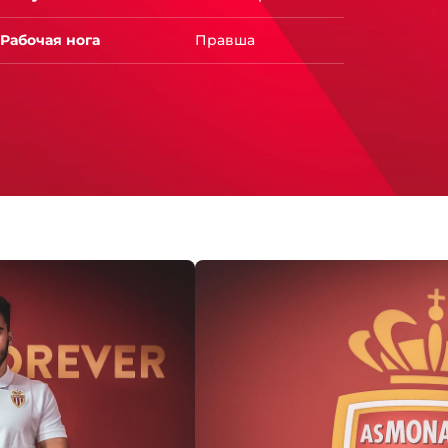
Рабочая нога
Правша