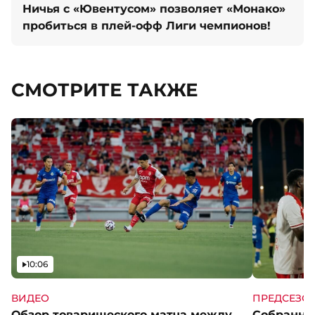
Ничья с «Ювентусом» позволяет «Монако»
пробиться в плей-офф Лиги чемпионов!
СМОТРИТЕ ТАКЖЕ
Видео
10:06
ВИДЕО
ПРЕДСЕЗО
Обзор товарищеского матча между
Собранны