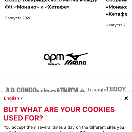
ФК «Монако» и «Хетафе»
«Монако»
«Хетафе»
7 августа 2026
6 августа 2026
English
BUT WHAT ARE YOUR COOKIES
USED FOR?
You accept them several times a day on the different sites you