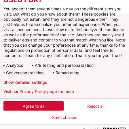
You accept them several times a day on the different sites you
visit. But what do you know about them? These cookies are
obviously not eaten, and they are not dangerous either. They
just help us to personalize your internet experience. When you
visit asmonaco.com, these allow us to first analyze the audience
as well as the performance of the site. And they are mainly used
to deliver ads and content to you that match what you like. Note
that you can change your preferences at any time, thanks to the
regulations on protection of personal data, and feel free to
ФК Монако
contact our team for any clarification. Thank you for your trust!
Analytics
A/B testing and personalization
УСЛУГИ
Conversion tracking
Remarketing
Show detailed settings
ИНФОРМАЦИЯ
Visit our Privacy Policy page for more
Скачать официальное приложение
Agree to all
Reject all
Save choices