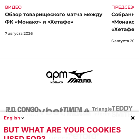
ВИДЕО
ПРЕДСЕЗО
Обзор товарищеского матча между
Собранны
ФК «Монако» и «Хетафе»
«Монако»
«Хетафе»
7 августа 2026
6 августа 2026
English
BUT WHAT ARE YOUR COOKIES
USED FOR?